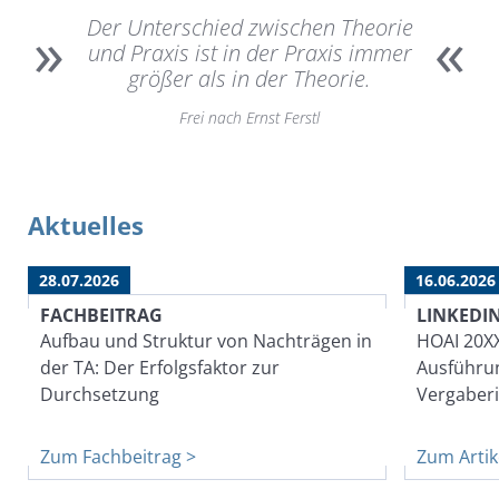
»
«
Der Unterschied zwischen Theorie
und Praxis ist in der Praxis immer
größer als in der Theorie.
Frei nach Ernst Ferstl
Aktuelles
28.07.2026
16.06.2026
FACHBEITRAG
LINKEDI
Aufbau und Struktur von Nachträgen in
HOAI 20XX
der TA: Der Erfolgsfaktor zur
Ausführu
Durchsetzung
Vergaberi
Zum Fachbeitrag >
Zum Artik