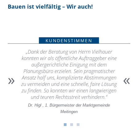
Bauen ist vielfältig – Wir auch!
KUNDENSTIMMEN
eistungs-
„Dank der Beratung von Herrn Vielhauer
„Mit ih
pertise
konnten wir als öffentliche Auftraggeber eine
TEG SV di
s der TEG
außergerichtliche Einigung mit dem
ka
ich gute
Planungsbüro erzielen. Sein pragmatischer
Frag
»
«
f.“
Ansatz half uns, komplizierte Abstimmungen
Notwend
zu vermeiden und eine schnelle, faire Lösung
den vers
zu finden. So konnten wir einen langwierigen
und teuren Rechtsstreit verhindern.“
Dr. Higl , 1. Bürgermeister der Marktgemeinde
Meitingen